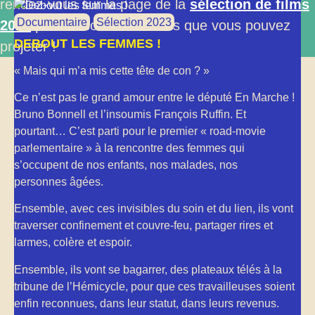
rendez-vous sur la page de la
sélection de films
Documentaire
Sélection 2023
2024
pour découvrir les films que vous pouvez
DEBOUT LES FEMMES !
projeter !
« Mais qui m’a mis cette tête de con ? »
Ce n’est pas le grand amour entre le député En Marche !
Bruno Bonnell et l’insoumis François Ruffin. Et
pourtant… C’est parti pour le premier « road-movie
parlementaire » à la rencontre des femmes qui
s’occupent de nos enfants, nos malades, nos
personnes âgées.
Ensemble, avec ces invisibles du soin et du lien, ils vont
traverser confinement et couvre-feu, partager rires et
larmes, colère et espoir.
Ensemble, ils vont se bagarrer, des plateaux télés à la
tribune de l’Hémicycle, pour que ces travailleuses soient
enfin reconnues, dans leur statut, dans leurs revenus.