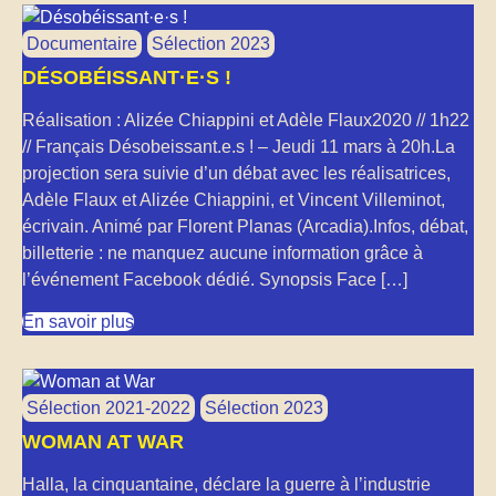
Documentaire
Sélection 2023
DÉSOBÉISSANT·E·S !
Réalisation : Alizée Chiappini et Adèle Flaux2020 // 1h22
// Français Désobeissant.e.s ! – Jeudi 11 mars à 20h.La
projection sera suivie d’un débat avec les réalisatrices,
Adèle Flaux et Alizée Chiappini, et Vincent Villeminot,
écrivain. Animé par Florent Planas (Arcadia).Infos, débat,
billetterie : ne manquez aucune information grâce à
l’événement Facebook dédié. Synopsis Face […]
En savoir plus
Sélection 2021-2022
Sélection 2023
WOMAN AT WAR
Halla, la cinquantaine, déclare la guerre à l’industrie