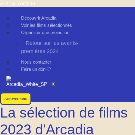
Aller au contenu
Découvrir Arcadia
Voir les films sélectionnés
Organiser une projection
Retour sur les avants-
premières 2024
Nous contacter
Faire un don 🤍
X
Agir avec nous
La sélection de films
2023 d'Arcadia