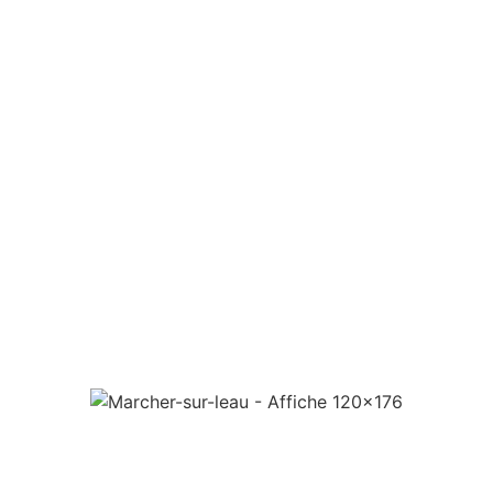
climatiques potentiels dans le monde, quelque 86
millions d’Africains au sud du Sahara pourraient être
concernés d’ici à 2050. Avec le réchauffement
climatique, des milliers de villages se tarissent, se
perdent dans les méandres des aléas. Les habitants
tiennent tête, survivent… De rares arbres s’érigent et
résistent…avec eux les populations alentour.