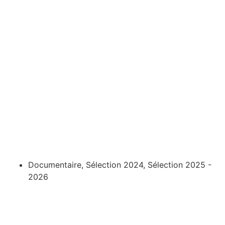
Un film d’AÏSSA MAIGA
Documentaire
,
Sélection 2024
,
Sélection 2025 -
2026
D’après un rapport de la Banque mondiale publié en
mars 2018, sur les 140 millions de migrants