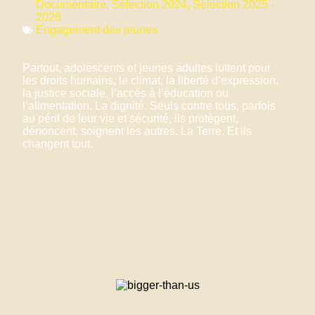
Documentaire
,
Sélection 2024
,
Sélection 2025 -
2026
Engagement des jeunes
Partout, adolescents et jeunes adultes luttent pour
les droits humains, le climat, la liberté d’expression,
la justice sociale, l’accès à l’éducation ou
l’alimentation. La dignité. Seuls contre tous, parfois
au péril de leur vie et sécurité, ils protègent,
dénoncent, soignent les autres. La Terre. Et ils
changent tout.