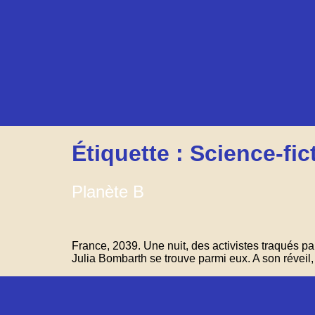
Étiquette :
Science-fic
Planète B
France, 2039. Une nuit, des activistes traqués par
Julia Bombarth se trouve parmi eux. A son réve