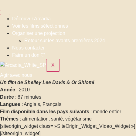
Aller
au
contenu
Découvrir Arcadia
Voir les films sélectionnés
Organiser une projection
Retour sur les avants-premières 2024
Nous contacter
Faire un don 🤍
X
Agir avec nous
Un film de Shelley Lee Davis & Or Shlomi
Année
: 2010
Durée
: 87 minutes
Langues
: Anglais, Français
Film disponible dans les pays suivants
: monde entier
Thèmes
: alimentation, santé, végétarisme
[siteorigin_widget class= »SiteOrigin_Widget_Video_Widget »]
[/siteorigin_widget]