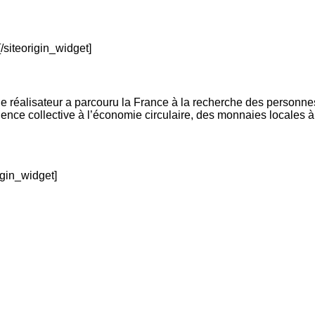
[/siteorigin_widget]
éalisateur a parcouru la France à la recherche des personnes et
gence collective à l’économie circulaire, des monnaies locales à
rigin_widget]