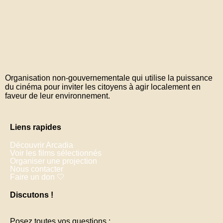
Organisation non-gouvernementale qui utilise la puissance
du cinéma pour inviter les citoyens à agir localement en
faveur de leur environnement.
Liens rapides
Découvrir Arcadia
Voir les films sélectionnés
Organiser une projection
Nous contacter
Faire un don 🤍
Discutons !
Posez toutes vos questions :