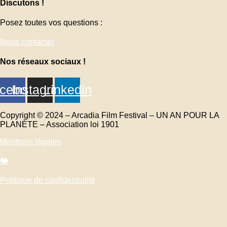
Discutons !
Posez toutes vos questions :
Nous contacter
Nos réseaux sociaux !
cebook
Instagram
Linkedin
Copyright © 2024 – Arcadia Film Festival – UN AN POUR LA
PLANÈTE – Association loi 1901
Mentions légales
🐘
Politique de confidentialité