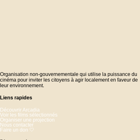
Organisation non-gouvernementale qui utilise la puissance du
cinéma pour inviter les citoyens à agir localement en faveur de
leur environnement.
Liens rapides
Découvrir Arcadia
Voir les films sélectionnés
Organiser une projection
Nous contacter
Faire un don 🤍