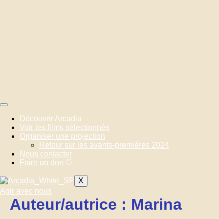
Aller
au
contenu
Découvrir Arcadia
Voir les films sélectionnés
Organiser une projection
Retour sur les avants-premières 2024
Nous contacter
Faire un don 🤍
X
Agir avec nous
Auteur/autrice :
Marina